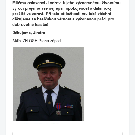
Milému oslavenci Jindrovi k jeho významnému životnímu
výročí přejeme vše nejlepší, spokojenost a další roky
prožité ve zdraví. Při této příležitosti mu také všichni
děkujeme za hasičskou věrnost a vykonanou práci pro
dobrovolné hasiče!
Děkujeme, Jindro!
Aktiv ZH OSH Praha západ