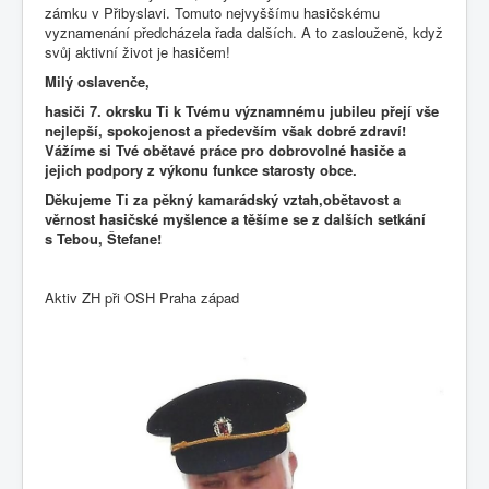
zámku v Přibyslavi. Tomuto nejvyššímu hasičskému
vyznamenání předcházela řada dalších. A to zaslouženě, když
svůj aktivní život je hasičem!
Milý oslavenče,
hasiči 7. okrsku Ti k Tvému významnému jubileu přejí vše
nejlepší, spokojenost a především však dobré zdraví!
Vážíme si Tvé obětavé práce pro dobrovolné hasiče a
jejich podpory z výkonu funkce starosty obce.
Děkujeme Ti za pěkný kamarádský vztah,obětavost a
věrnost hasičské myšlence a těšíme se z dalších setkání
s Tebou, Štefane!
Aktiv ZH při OSH Praha západ