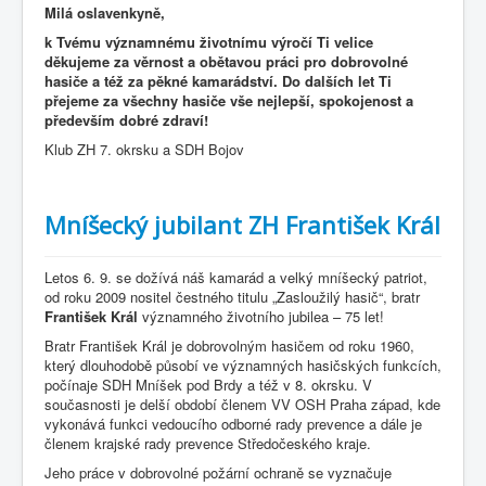
Milá oslavenkyně,
k Tvému významnému životnímu výročí Ti velice
děkujeme za věrnost a obětavou práci pro dobrovolné
hasiče a též za pěkné kamarádství. Do dalších let Ti
přejeme za všechny hasiče vše nejlepší, spokojenost a
především dobré zdraví!
Klub ZH 7. okrsku a SDH Bojov
Mníšecký jubilant ZH František Král
Letos 6. 9. se dožívá náš kamarád a velký mníšecký patriot,
od roku 2009 nositel čestného titulu „Zasloužilý hasič“, bratr
František Král
významného životního jubilea – 75 let!
Bratr František Král je dobrovolným hasičem od roku 1960,
který dlouhodobě působí ve významných hasičských funkcích,
počínaje SDH Mníšek pod Brdy a též v 8. okrsku. V
současnosti je delší období členem VV OSH Praha západ, kde
vykonává funkci vedoucího odborné rady prevence a dále je
členem krajské rady prevence Středočeského kraje.
Jeho práce v dobrovolné požární ochraně se vyznačuje