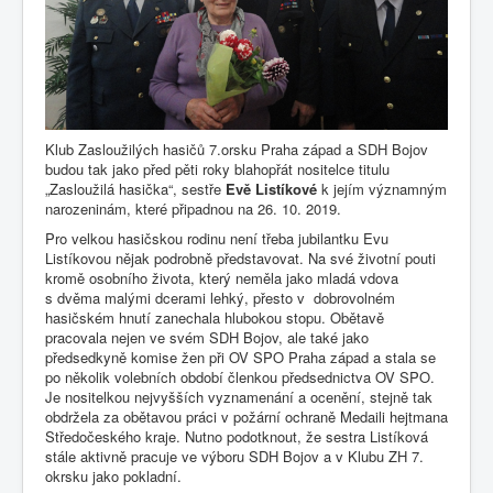
Klub Zasloužilých hasičů 7.orsku Praha západ a SDH Bojov
budou tak jako před pěti roky blahopřát nositelce titulu
„Zasloužilá hasička“, sestře
Evě Listíkové
k jejím významným
narozeninám, které připadnou na 26. 10. 2019.
Pro velkou hasičskou rodinu není třeba jubilantku Evu
Listíkovou nějak podrobně představovat. Na své životní pouti
kromě osobního života, který neměla jako mladá vdova
s dvěma malými dcerami lehký, přesto v dobrovolném
hasičském hnutí zanechala hlubokou stopu. Obětavě
pracovala nejen ve svém SDH Bojov, ale také jako
předsedkyně komise žen při OV SPO Praha západ a stala se
po několik volebních období členkou předsednictva OV SPO.
Je nositelkou nejvyšších vyznamenání a ocenění, stejně tak
obdržela za obětavou práci v požární ochraně Medaili hejtmana
Středočeského kraje. Nutno podotknout, že sestra Listíková
stále aktivně pracuje ve výboru SDH Bojov a v Klubu ZH 7.
okrsku jako pokladní.