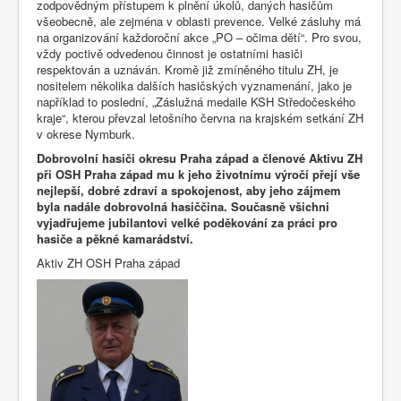
zodpovědným přístupem k plnění úkolů, daných hasičům
všeobecně, ale zejména v oblasti prevence. Velké zásluhy má
na organizování každoroční akce „PO – očima dětí“. Pro svou,
vždy poctivě odvedenou činnost je ostatními hasiči
respektován a uznáván. Kromě již zmíněného titulu ZH, je
nositelem několika dalších hasičských vyznamenání, jako je
například to poslední, „Záslužná medaile KSH Středočeského
kraje“, kterou převzal letošního června na krajském setkání ZH
v okrese Nymburk.
Dobrovolní hasiči okresu Praha západ a členové Aktivu ZH
při OSH Praha západ mu k jeho životnímu výročí přejí vše
nejlepší, dobré zdraví a spokojenost, aby jeho zájmem
byla nadále dobrovolná hasiččina. Současně všichni
vyjadřujeme jubilantovi velké poděkování za práci pro
hasiče a pěkné kamarádství.
Aktiv ZH OSH Praha západ