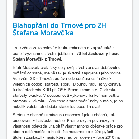
Blahopřání do Trnové pro ZH
Štefana Moravčíka
19. května 2018 oslaví v kruhu rodinném a zajisté také s
přáteli významné životní jubileum -
70 let Zasloužilý hasič
Štefan Moravčík z Trnové.
Bratr Moravčík prakticky celý svůj život věnoval dobrovolné
požární ochraně, stejně tak je aktivně zapojena i jeho rodina.
Ve svém SDH Trnová zastává edo současnosti několik
volebních období starostu sboru. Dlouhou řadu let vykonával
funkci předsedy KRR při OSH Praha západ a v 7. okrsku
starosty okrsku. V současnosti vykonává funkci náměstka
starosty 7. okrsku. Aby toho starostování nebylo málo, je po
několik volebních období starostou obce Trnová!
Štefan je obecně uznávanou osobností jak u občanů, tak
především v hasičské rodině. Kromě svých povahových
vlastností odevzdal „na oltář vlasti“ mnoho obětavé práce pro
sbor a celé hasičské hnutí. Ne nadarmo se může pyšnit
titulem Zasloužilý hasič,který mu byl udělen v roce 2010 na