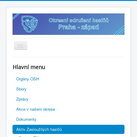
Úvodní stránka
Hlavní menu
Vybavení k zapůjčení
Orgány OSH
? Sdílený disk
Sbory
? Připravený občan
Zprávy
✍️ Přihlášky
Akce v našem okrese
? Směrnice
Dokumenty
? Soutěže 2026
Aktiv Zasloužilých hasičů