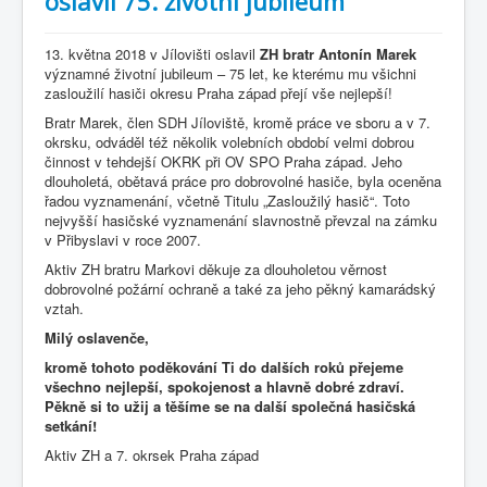
oslavil 75. životní jubileum
13. května 2018 v Jílovišti oslavil
ZH bratr Antonín Marek
významné životní jubileum – 75 let, ke kterému mu všichni
zasloužilí hasiči okresu Praha západ přejí vše nejlepší!
Bratr Marek, člen SDH Jíloviště, kromě práce ve sboru a v 7.
okrsku, odváděl též několik volebních období velmi dobrou
činnost v tehdejší OKRK při OV SPO Praha západ. Jeho
dlouholetá, obětavá práce pro dobrovolné hasiče, byla oceněna
řadou vyznamenání, včetně Titulu „Zasloužilý hasič“. Toto
nejvyšší hasičské vyznamenání slavnostně převzal na zámku
v Přibyslavi v roce 2007.
Aktiv ZH bratru Markovi děkuje za dlouholetou věrnost
dobrovolné požární ochraně a také za jeho pěkný kamarádský
vztah.
Milý oslavenče,
kromě tohoto poděkování Ti do dalších roků přejeme
všechno nejlepší, spokojenost a hlavně dobré zdraví.
Pěkně si to užij a těšíme se na další společná hasičská
setkání!
Aktiv ZH a 7. okrsek Praha západ