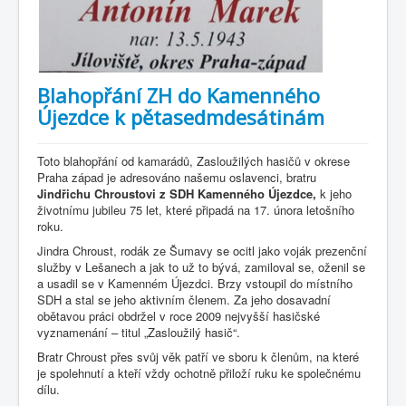
Blahopřání ZH do Kamenného
Újezdce k pětasedmdesátinám
Toto blahopřání od kamarádů, Zasloužilých hasičů v okrese
Praha západ je adresováno našemu oslavenci, bratru
Jindřichu Chroustovi z SDH Kamenného Újezdce,
k jeho
životnímu jubileu 75 let, které připadá na 17. února letošního
roku.
Jindra Chroust, rodák ze Šumavy se ocitl jako voják prezenční
služby v Lešanech a jak to už to bývá, zamiloval se, oženil se
a usadil se v Kamenném Újezdci. Brzy vstoupil do místního
SDH a stal se jeho aktivním členem. Za jeho dosavadní
obětavou práci obdržel v roce 2009 nejvyšší hasičské
vyznamenání – titul „Zasloužilý hasič“.
Bratr Chroust přes svůj věk patří ve sboru k členům, na které
je spolehnutí a kteří vždy ochotně přiloží ruku ke společnému
dílu.