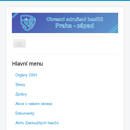
Úvodní stránka
Hlavní menu
Vybavení k zapůjčení
Orgány OSH
? Sdílený disk
Sbory
? Připravený občan
Zprávy
✍️ Přihlášky
Akce v našem okrese
? Směrnice
Dokumenty
? Soutěže 2026
Aktiv Zasloužilých hasičů