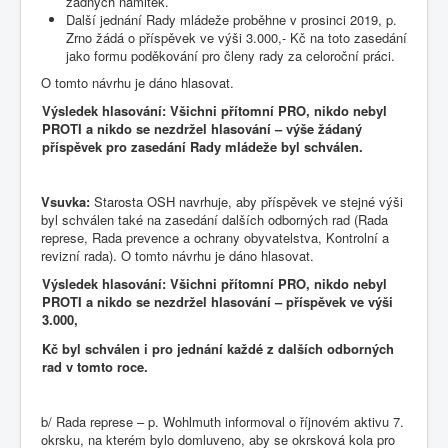
žádných námitek.
Další jednání Rady mládeže proběhne v prosinci 2019, p.
Zrno žádá o příspěvek ve výši 3.000,- Kč na toto zasedání
jako formu poděkování pro členy rady za celoroční práci.
O tomto návrhu je dáno hlasovat.
Výsledek hlasování: Všichni přítomní PRO, nikdo nebyl
PROTI a nikdo se nezdržel hlasování – výše žádaný
příspěvek pro zasedání Rady mládeže byl schválen.
Vsuvka:
Starosta OSH navrhuje, aby příspěvek ve stejné výši
byl schválen také na zasedání dalších odborných rad (Rada
represe, Rada prevence a ochrany obyvatelstva, Kontrolní a
revizní rada). O tomto návrhu je dáno hlasovat.
Výsledek hlasování: Všichni přítomní PRO, nikdo nebyl
PROTI a nikdo se nezdržel hlasování – příspěvek ve výši
3.000,
Kč byl schválen i pro jednání každé z dalších odborných
rad v tomto roce.
b/ Rada represe – p. Wohlmuth informoval o říjnovém aktivu 7.
okrsku, na kterém bylo domluveno, aby se okrsková kola pro