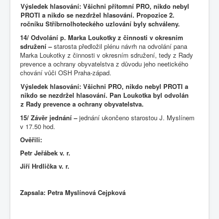
Výsledek hlasování: Všichni přítomní PRO, nikdo nebyl
PROTI a nikdo se nezdržel hlasování. Propozice 2.
ročníku Stříbrnolhoteckého uzlování byly schváleny.
14/ Odvolání p. Marka Loukotky z činnosti v okresním
sdružení –
starosta předložil plénu návrh na odvolání pana
Marka Loukotky z činnosti v okresním sdružení, tedy z Rady
prevence a ochrany obyvatelstva z důvodu jeho neetického
chování vůči OSH Praha-západ.
Výsledek hlasování: Všichni PRO, nikdo nebyl PROTI a
nikdo se nezdržel hlasování. Pan Loukotka byl odvolán
z Rady prevence a ochrany obyvatelstva.
15/ Závěr jednání –
jednání ukončeno starostou J. Myslínem
v 17.50 hod.
Ověřili:
Petr Jeřábek v. r.
Jiří Hrdlička v. r.
Zapsala: Petra Myslínová Cejpková