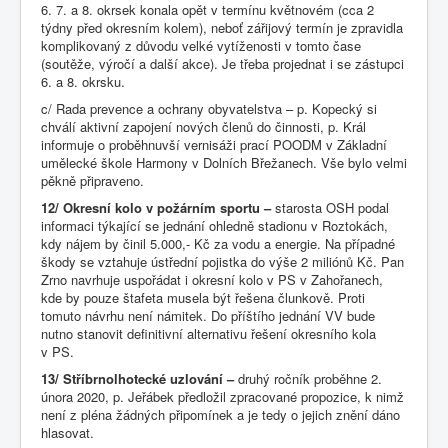
6. 7. a 8. okrsek konala opět v termínu květnovém (cca 2
týdny před okresním kolem), neboť zářijový termín je zpravidla
komplikovaný z důvodu velké vytíženosti v tomto čase
(soutěže, výročí a další akce). Je třeba projednat i se zástupci
6. a 8. okrsku.
c/ Rada prevence a ochrany obyvatelstva – p. Kopecký si
chválí aktivní zapojení nových členů do činnosti, p. Král
informuje o proběhnuvší vernisáži prací POODM v Základní
umělecké škole Harmony v Dolních Břežanech. Vše bylo velmi
pěkně připraveno.
12/ Okresní kolo v požárním sportu –
starosta OSH podal
informaci týkající se jednání ohledně stadionu v Roztokách,
kdy nájem by činil 5.000,- Kč za vodu a energie. Na případné
škody se vztahuje ústřední pojistka do výše 2 miliónů Kč. Pan
Zrno navrhuje uspořádat i okresní kolo v PS v Zahořanech,
kde by pouze štafeta musela být řešena člunkově. Proti
tomuto návrhu není námitek. Do příštího jednání VV bude
nutno stanovit definitivní alternativu řešení okresního kola
v PS.
13/ Stříbrnolhotecké uzlování –
druhý ročník proběhne 2.
února 2020, p. Jeřábek předložil zpracované propozice, k nimž
není z pléna žádných připomínek a je tedy o jejich znění dáno
hlasovat.