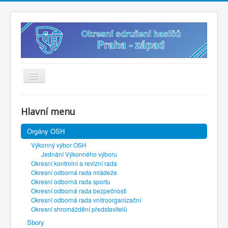
Úvodní stránka
Hlavní menu
Vybavení k zapůjčení
Orgány OSH
? Sdílený disk
Výkonný výbor OSH
? Připravený občan
Jednání Výkonného výboru
Okresní kontrolní a revizní rada
✍️ Přihlášky
Okresní odborná rada mládeže
Okresní odborná rada sportu
? Směrnice
Okresní odborná rada bezpečnosti
Okresní odborná rada vnitroorganizační
? Soutěže 2026
Okresní shromáždění představitelů
Sbory