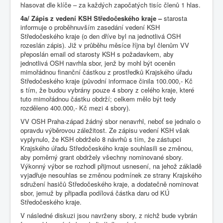
hlasovat dle klíče – za každých započatých tisíc členů 1 hlas.
4a/ Zápis z vedení KSH Středočeského kraje –
starosta
informuje o proběhnuvším zasedání vedení KSH
Středočeského kraje (o den dříve byl na jednotlivá OSH
rozeslán zápis). Již v průběhu měsíce října byl členům VV
přeposlán email od starosty KSH s požadavkem, aby
jednotlivá OSH navrhla sbor, jenž by mohl být oceněn
mimořádnou finanční částkou z prostředků Krajského úřadu
Středočeského kraje (původní informace činila 100.000,- Kč
s tím, že budou vybrány pouze 4 sbory z celého kraje, které
tuto mimořádnou částku obdrží; celkem mělo být tedy
rozděleno 400.000,- Kč mezi 4 sbory).
VV OSH Praha-západ žádný sbor nenavrhl, neboť se jednalo o
opravdu výběrovou záležitost. Ze zápisu vedení KSH však
vyplynulo, že KSH obdrželo 8 návrhů s tím, že zástupci
Krajského úřadu Středočeského kraje souhlasili se změnou,
aby poměrný grant obdržely všechny nominované sbory.
Výkonný výbor se rozhodl přijmout usnesení, na jehož základě
vyjadřuje nesouhlas se změnou podmínek ze strany Krajského
sdružení hasičů Středočeského kraje, a dodatečně nominovat
sbor, jemuž by připadla podílová částka daru od KÚ
Středočeského kraje.
V následné diskuzi jsou navrženy sbory, z nichž bude vybrán