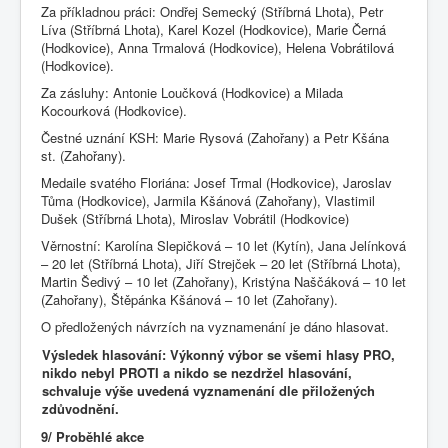
Za příkladnou práci: Ondřej Semecký (Stříbrná Lhota), Petr
Líva (Stříbrná Lhota), Karel Kozel (Hodkovice), Marie Černá
(Hodkovice), Anna Trmalová (Hodkovice), Helena Vobrátilová
(Hodkovice).
Za zásluhy: Antonie Loučková (Hodkovice) a Milada
Kocourková (Hodkovice).
Čestné uznání KSH: Marie Rysová (Zahořany) a Petr Kšána
st. (Zahořany).
Medaile svatého Floriána: Josef Trmal (Hodkovice), Jaroslav
Tůma (Hodkovice), Jarmila Kšánová (Zahořany), Vlastimil
Dušek (Stříbrná Lhota), Miroslav Vobrátil (Hodkovice)
Věrnostní: Karolína Slepičková – 10 let (Kytín), Jana Jelínková
– 20 let (Stříbrná Lhota), Jiří Strejček – 20 let (Stříbrná Lhota),
Martin Šedivý – 10 let (Zahořany), Kristýna Naščáková – 10 let
(Zahořany), Štěpánka Kšánová – 10 let (Zahořany).
O předložených návrzích na vyznamenání je dáno hlasovat.
Výsledek hlasování: Výkonný výbor se všemi hlasy PRO,
nikdo nebyl PROTI a nikdo se nezdržel hlasování,
schvaluje výše uvedená vyznamenání dle přiložených
zdůvodnění.
9/ Proběhlé akce