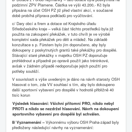
podzimní ZPV Plamene. Částka ve výši 43.200,- Kč byla
připsána na účet OSH PZ již před vlastní akcí, v současné
době probíhá příprava podkladů pro vyúčtování.
c/ Dary obcí a firem a dotace od Krajského úřadu
Středočeského kraje – velká část těchto prostředků byla již
použita na zakoupení překážek, v tuto chvíli je ve výrobě
kompletní sada překážek pro děti a mládež. Na základě
konzultace s p. Fürstem bylo jím doporučeno, aby byly
dokoupeny z poskytnutých grantů také překážky pro dospělé.
Stávající staré překážky v majetku OSH PZ doporučuje
prohlédnout a případně po opravě použít jako tréninkové,
avšak v žádném případě nedoporučuje jejich použití pro
potřeby soutěží.
V souvislosti s výše uvedeným je dáno na návrh starosty OSH
hlasovat o tom, zda VV souhlasí s tím, aby bylo dokoupeno
další sportovní vybavení pro dospělé v hodnotě přibližně 40
tisíc korun
Výsledek hlasování: Všichni přítomní PRO, nikdo nebyl
PROTI a nikdo se nezdržel hlasování. Návrh na dokoupení
sportovního vybavení pro dospělé byl schválen.
8/ Vyznamenání –
Výkonnému výboru OSH Praha-západ byly
předloženy následující návrhy na vyznamenání: