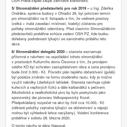
OSH Praha-západ zaujal zamítavé stanovisko.
5/ Shromáždění představitelů pro rok 2019 –
u Ing. Zdeňka
Ondráka, správce budovy v Ohradní 26, byl potvrzen termín
pro shromáždění na 9. listopadu s tím, že veškeré prostory
(velká + malá zasedací místnost, toalety) zůstanou pro
potřeby shromáždění odemčeny. Před vlastním Shromážděním
představitelů proběhne schůze vedení OSH PZ, kde budou
dořešeny podrobnosti týkající se samotného průběhu této
akce.
6/ Shromáždění delegátů 2020 –
starosta seznamuje
přítomné s návrhem na uspořádání tohoto shromáždění
v prostorách Kulturního domu Čisovice s tím, že pronájem
celého KD byl schválen zastupitelstvem obce a cena pronájmu
bude činit 3.000,- Kč. Původní plán teplého občerstvení (guláš)
byl posléze změněn na formu studeného rautu, kdy je možno
využít nabídky Libeřských lahůdek. Starosta navrhuje výběr
kuřecích a vepřových řízků a dále karbanátků s pečivem.
Alkoholické a nealkoholické pivo by bylo poskytnuto jako
sponzorský dar pivovaru Velkopopovický Kozel.
Předpokládaný rozpočet na akci by činil cca 10.000,- Kč
(některé položky zejména týkající se občerstvení a nápojů
mohou být výhledově lehce navýšeny). Volební konference
proběhne v sobotu 28. března 2020.
O tomto návrhu je dáno hlasovat.