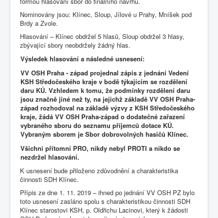
formou hlasování sbor do finálního návrhu.
Nominovány jsou: Klínec, Sloup, Jílové u Prahy, Mníšek pod
Brdy a Zvole.
Hlasování – Klínec obdržel 5 hlasů, Sloup obdržel 3 hlasy,
zbývající sbory neobdržely žádný hlas.
Výsledek hlasování a následné usnesení:
VV OSH Praha - západ projednal zápis z jednání Vedení
KSH Středočeského kraje v bodě týkajícím se rozdělení
daru KÚ. Vzhledem k tomu, že podmínky rozdělení daru
jsou značně jiné než ty, na jejichž základě VV OSH Praha-
západ rozhodoval na základě výzvy z KSH Středočeského
kraje, žádá VV OSH Praha-západ o dodatečné zařazení
vybraného sboru do seznamu příjemců dotace KÚ.
Vybraným sborem je Sbor dobrovolných hasičů Klínec.
Všichni přítomní PRO, nikdy nebyl PROTI a nikdo se
nezdržel hlasování.
K usnesení bude přiloženo zdůvodnění a charakteristika
činnosti SDH Klínec.
Přípis ze dne 1. 11. 2019 – ihned po jednání VV OSH PZ bylo
toto usnesení zasláno spolu s charakteristikou činnosti SDH
Klínec starostovi KSH, p. Oldřichu Lacinovi, který k žádosti