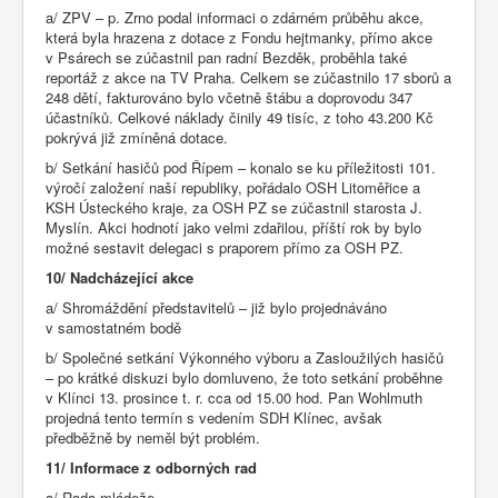
a/ ZPV – p. Zrno podal informaci o zdárném průběhu akce,
která byla hrazena z dotace z Fondu hejtmanky, přímo akce
v Psárech se zúčastnil pan radní Bezděk, proběhla také
reportáž z akce na TV Praha. Celkem se zúčastnilo 17 sborů a
248 dětí, fakturováno bylo včetně štábu a doprovodu 347
účastníků. Celkové náklady činily 49 tisíc, z toho 43.200 Kč
pokrývá již zmíněná dotace.
b/ Setkání hasičů pod Řípem – konalo se ku příležitosti 101.
výročí založení naší republiky, pořádalo OSH Litoměřice a
KSH Ústeckého kraje, za OSH PZ se zúčastnil starosta J.
Myslín. Akci hodnotí jako velmi zdařilou, příští rok by bylo
možné sestavit delegaci s praporem přímo za OSH PZ.
10/ Nadcházející akce
a/ Shromáždění představitelů – již bylo projednáváno
v samostatném bodě
b/ Společné setkání Výkonného výboru a Zasloužilých hasičů
– po krátké diskuzi bylo domluveno, že toto setkání proběhne
v Klínci 13. prosince t. r. cca od 15.00 hod. Pan Wohlmuth
projedná tento termín s vedením SDH Klínec, avšak
předběžně by neměl být problém.
11/ Informace z odborných rad
a/ Rada mládeže