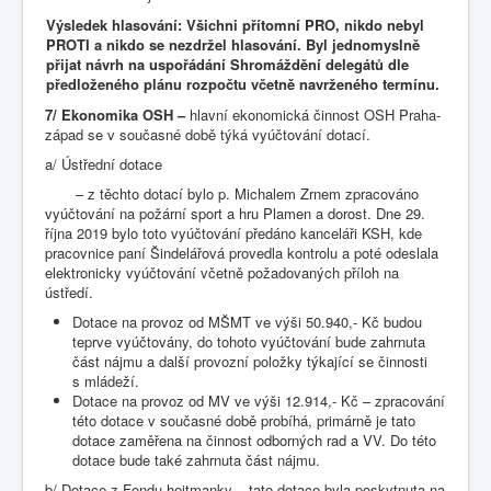
Výsledek hlasování: Všichni přítomní PRO, nikdo nebyl
PROTI a nikdo se nezdržel hlasování. Byl jednomyslně
přijat návrh na uspořádání Shromáždění delegátů dle
předloženého plánu rozpočtu včetně navrženého termínu.
7/ Ekonomika OSH –
hlavní ekonomická činnost OSH Praha-
západ se v současné době týká vyúčtování dotací.
a/ Ústřední dotace
– z těchto dotací bylo p. Michalem Zrnem zpracováno
vyúčtování na požární sport a hru Plamen a dorost. Dne 29.
října 2019 bylo toto vyúčtování předáno kanceláři KSH, kde
pracovnice paní Šindelářová provedla kontrolu a poté odeslala
elektronicky vyúčtování včetně požadovaných příloh na
ústředí.
Dotace na provoz od MŠMT ve výši 50.940,- Kč budou
teprve vyúčtovány, do tohoto vyúčtování bude zahrnuta
část nájmu a další provozní položky týkající se činnosti
s mládeží.
Dotace na provoz od MV ve výši 12.914,- Kč – zpracování
této dotace v současné době probíhá, primárně je tato
dotace zaměřena na činnost odborných rad a VV. Do této
dotace bude také zahrnuta část nájmu.
b/ Dotace z Fondu hejtmanky – tato dotace byla poskytnuta na