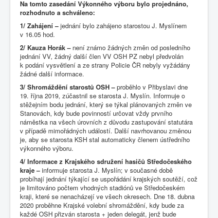
Na tomto zasedání Výkonného výboru bylo projednáno,
rozhodnuto a schváleno:
1/ Zahájení –
jednání bylo zahájeno starostou J. Myslínem
v 16.05 hod.
2/ Kauza Horák –
není známo žádných změn od posledního
jednání VV, žádný další člen VV OSH PZ nebyl předvolán
k podání vysvětlení a ze strany Policie ČR nebyly vyžádány
žádné další informace.
3/ Shromáždění starostů OSH –
proběhlo v Přibyslavi dne
19. října 2019, zúčastnil se starosta J. Myslín. Informuje o
stěžejním bodu jednání, který se týkal plánovaných změn ve
Stanovách, kdy bude povinností určovat vždy prvního
náměstka na všech úrovních z důvodu zastupování statutára
v případě mimořádných událostí. Další navrhovanou změnou
je, aby se starosta KSH stal automaticky členem ústředního
výkonného výboru.
4/ Informace z Krajského sdružení hasičů Středočeského
kraje –
informuje starosta J. Myslín; v současné době
probíhají jednání týkající se uspořádání krajských soutěží, což
je limitováno počtem vhodných stadiónů ve Středočeském
kraji, které se nenacházejí ve všech okresech. Dne 18. dubna
2020 proběhne Krajské volební shromáždění, kdy bude za
každé OSH přizván starosta + jeden delegát, jenž bude