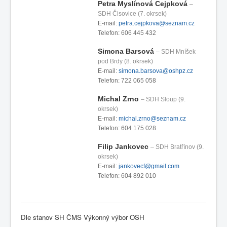
Petra Myslínová Cejpková
–
SDH Čisovice (7. okrsek)
E-mail:
petra.cejpkova@seznam.cz
Telefon: 606 445 432
Simona Barsová
– SDH Mníšek
pod Brdy (8. okrsek)
E-mail:
simona.barsova@oshpz.cz
Telefon: 722 065 058
Michal Zrno
– SDH Sloup (9.
okrsek)
E-mail:
michal.zrno@seznam.cz
Telefon: 604 175 028
Filip Jankovec
– SDH Bratřínov (9.
okrsek)
E-mail:
jankovecf@gmail.com
Telefon: 604 892 010
Dle stanov SH ČMS Výkonný výbor OSH