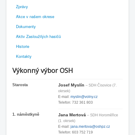
Zprávy
Akce v našem okrese
Dokumenty
Aktiv Zasloužilých hasičů
Historie
Kontakty
Výkonný výbor OSH
Starosta
Josef Myslín
– SDH Čisovice (7.
okrsek)
E-mail:
myslin@volny.cz
Telefon: 732 361 803
1. náměstkyně
Jana Mertová
– SDH Horoměřice
(1. okrsek)
E-mail:
jana.mertova@oshpz.cz
Telefon: 603 752 719