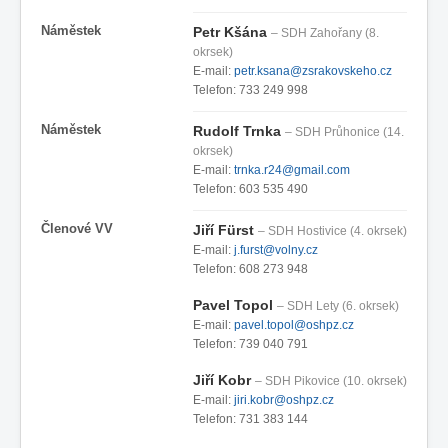
Náměstek
Petr Kšána
– SDH Zahořany (8.
okrsek)
E-mail:
petr.ksana@zsrakovskeho.cz
Telefon: 733 249 998
Náměstek
Rudolf Trnka
– SDH Průhonice (14.
okrsek)
E-mail:
trnka.r24@gmail.com
Telefon: 603 535 490
Členové VV
Jiří Fürst
– SDH Hostivice (4. okrsek)
E-mail:
j.furst@volny.cz
Telefon: 608 273 948
Pavel Topol
– SDH Lety (6. okrsek)
E-mail:
pavel.topol@oshpz.cz
Telefon: 739 040 791
Jiří Kobr
– SDH Pikovice (10. okrsek)
E-mail:
jiri.kobr@oshpz.cz
Telefon: 731 383 144