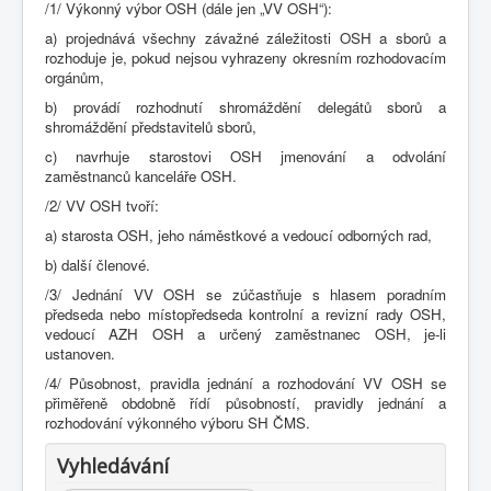
/1/ Výkonný výbor OSH (dále jen „VV OSH“):
a) projednává všechny závažné záležitosti OSH a sborů a
rozhoduje je, pokud nejsou vyhrazeny okresním rozhodovacím
orgánům,
b) provádí rozhodnutí shromáždění delegátů sborů a
shromáždění představitelů sborů,
c) navrhuje starostovi OSH jmenování a odvolání
zaměstnanců kanceláře OSH.
/2/ VV OSH tvoří:
a) starosta OSH, jeho náměstkové a vedoucí odborných rad,
b) další členové.
/3/ Jednání VV OSH se zúčastňuje s hlasem poradním
předseda nebo místopředseda kontrolní a revizní rady OSH,
vedoucí AZH OSH a určený zaměstnanec OSH, je-li
ustanoven.
/4/ Působnost, pravidla jednání a rozhodování VV OSH se
přiměřeně obdobně řídí působností, pravidly jednání a
rozhodování výkonného výboru SH ČMS.
Vyhledávání