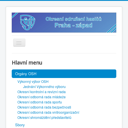
Úvodní stránka
Hlavní menu
Vybavení k zapůjčení
Orgány OSH
? Sdílený disk
Výkonný výbor OSH
? Připravený občan
Jednání Výkonného výboru
Okresní kontrolní a revizní rada
✍️ Přihlášky
Okresní odborná rada mládeže
Okresní odborná rada sportu
? Směrnice
Okresní odborná rada bezpečnosti
Okresní odborná rada vnitroorganizační
? Soutěže 2026
Okresní shromáždění představitelů
Sbory