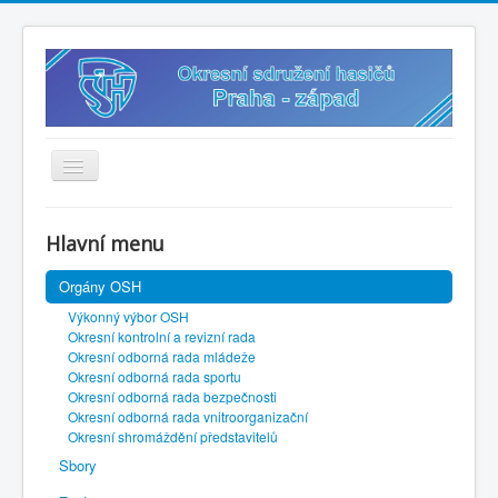
Úvodní stránka
Hlavní menu
Vybavení k zapůjčení
Orgány OSH
? Sdílený disk
Výkonný výbor OSH
? Připravený občan
Okresní kontrolní a revizní rada
Okresní odborná rada mládeže
✍️ Přihlášky
Okresní odborná rada sportu
Okresní odborná rada bezpečnosti
? Směrnice
Okresní odborná rada vnitroorganizační
Okresní shromáždění představitelů
? Soutěže 2026
Sbory