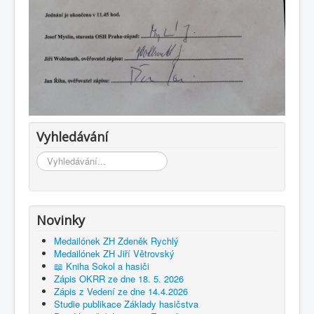
Vyhledávání
Vyhledávání...
Novinky
Medailónek ZH Zdeněk Rychlý
Medailónek ZH Jiří Větrovský
📖 Kniha Sokol a hasiči
Zápis OKRR ze dne 18. 5. 2026
Zápis z Vedení ze dne 14.4.2026
Studie publikace Základy hasičstva