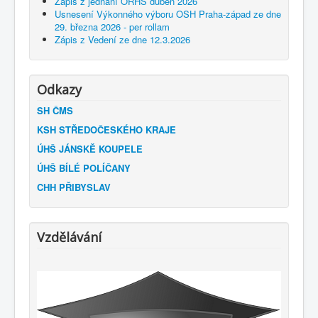
Zápis z jednání ORHS duben 2026
Usnesení Výkonného výboru OSH Praha-západ ze dne
29. března 2026 - per rollam
Zápis z Vedení ze dne 12.3.2026
Odkazy
SH ČMS
KSH STŘEDOČESKÉHO KRAJE
ÚHŠ JÁNSKĚ KOUPELE
ÚHŠ BÍLÉ POLÍČANY
CHH PŘIBYSLAV
Vzdělávání