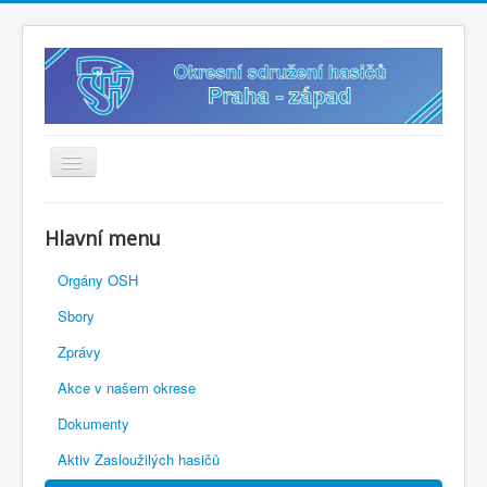
Úvodní stránka
Hlavní menu
Vybavení k zapůjčení
Orgány OSH
? Sdílený disk
Sbory
? Připravený občan
Zprávy
✍️ Přihlášky
Akce v našem okrese
? Směrnice
Dokumenty
? Soutěže 2026
Aktiv Zasloužilých hasičů