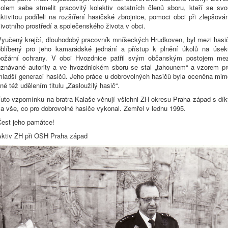
kolem sebe stmelit pracovitý kolektiv ostatních členů sboru, kteří se svo
ktivitou podíleli na rozšíření hasičské zbrojnice, pomoci obci při zlepšová
ivotního prostředí a společenského života v obci.
Vyučený krejčí, dlouhodobý pracovník mníšeckých Hrudkoven, byl mezi hasič
oblíbený pro jeho kamarádské jednání a přístup k plnění úkolů na úsek
požární ochrany. V obci Hvozdnice patřil svým občanským postojem mez
uznávané autority a ve hvozdnickém sboru se stal „tahounem“ a vzorem pr
mladší generaci hasičů. Jeho práce u dobrovolných hasičů byla oceněna mim
iné též udělením titulu „Zasloužilý hasič“.
Tuto vzpomínku na bratra Kalaše věnují všichni ZH okresu Praha západ s dík
a vše, co pro dobrovolné hasiče vykonal. Zemřel v lednu 1995.
Čest jeho památce!
Aktiv ZH při OSH Praha západ