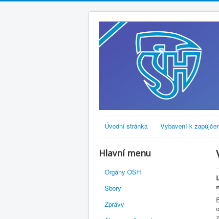
Úvodní stránka
Vybavení k zapůjčen
Hlavní menu
Orgány OSH
Sbory
B
Zprávy
z