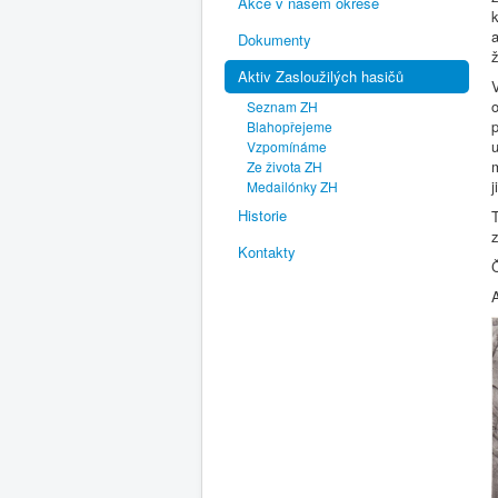
Akce v našem okrese
a
Dokumenty
ž
Aktiv Zasloužilých hasičů
Seznam ZH
Blahopřejeme
Vzpomínáme
Ze života ZH
j
Medailónky ZH
Historie
z
Kontakty