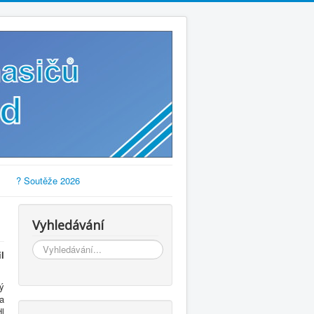
? Soutěže 2026
Vyhledávání
Vyhledávání...
l
lý
a
dl