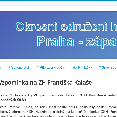
í
? Sdílený disk
? Připravený občan
✍️ Přihlášky
? Směrnice
Vzpomínka na ZH Františka Kalaše
Letos, 9. března by ZH pan František Kalaš z SDH Hvozdnice oslavi
nedožitých 90 let.
ratr František Kalaš, od roku 1993 nositel titulu „Zasloužilý hasič“, býva
obětavý starosta SDH Hvozdnice a čelný funkcionář 9. okrsku OSH Prah
ápad patřil mezi nejobětavější členy naší dobrovolné hasičské rodiny. Dove