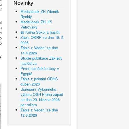
Novinky
u
ní
Medailónek ZH Zdeněk
Rychlý
Medailónek ZH Jiří
i
Větrovský
u
📖 Kniha Sokol a hasiči
i
Zápis OKRR ze dne 18. 5.
o
2026
o
Zápis z Vedení ze dne
14.4.2026
y
Studie publikace Základy
hasičstva
První hasičské stopy v
Egyptě
Zápis z jednání ORHS
duben 2026
Usnesení Výkonného
výboru OSH Praha-západ
ze dne 29. března 2026 -
per rollam
Zápis z Vedení ze dne
12.3.2026