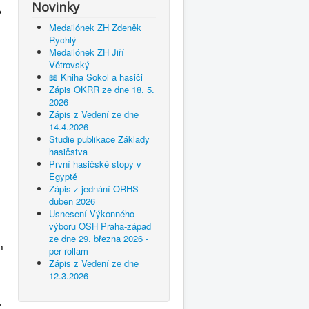
Novinky
.
Medailónek ZH Zdeněk
Rychlý
Medailónek ZH Jiří
Větrovský
📖 Kniha Sokol a hasiči
Zápis OKRR ze dne 18. 5.
2026
Zápis z Vedení ze dne
14.4.2026
Studie publikace Základy
hasičstva
První hasičské stopy v
Egyptě
Zápis z jednání ORHS
duben 2026
Usnesení Výkonného
výboru OSH Praha-západ
ze dne 29. března 2026 -
m
per rollam
Zápis z Vedení ze dne
12.3.2026
.