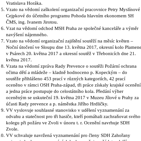
Vratislava Horáka.
Vzato na vědomí zaškolení organizační pracovnice Petry Myslínové
Cejpkové do účetního programu Pohoda hlavním ekonomem SH
ČMS, ing. Ivanem Jirotou.
Vzat na vědomí odchod MSH Praha ze společné kanceláře a výměr
navýšení nájemného.
Vzato na vědomí organizační zajištění soutěží na měsíc květen –
Noční útočení ve Sloupu dne 13. května 2017, okresní kolo Plamen
v Psárech 20. května 2017 a okresní soutěž v Třebonicích dne 21.
května 2017.
Vzata na vědomí zpráva Rady Prevence o soutěži Požární ochrana
očima dětí a mládeže – kladně hodnoceno p. Kopeckým – do
soutěže přihlášeno 453 prací v různých kategoriích, 42 prací
oceněno v rámci OSH Praha-západ, tři práce získaly krajské ocenění
a jedna práce postupuje do celostátního kola. Předání výher
oceněným se uskuteční 19. května 2017 v Muzeu Jílové u Prahy za
účasti Rady prevence a p. náměstka Jiřího Hrdličky.
VV vyslovuje souhlasné stanovisko v udělení vyznamenání za
odvahu a statečnost pro tři hasiče, kteří pomáhali zachraňovat svého
kolegu při požáru ve Zvoli v únoru t. r. Ocenění navrhuje SDH
Zvole.
VV schvaluje navržená vyznamenání pro členy SDH Zahořany