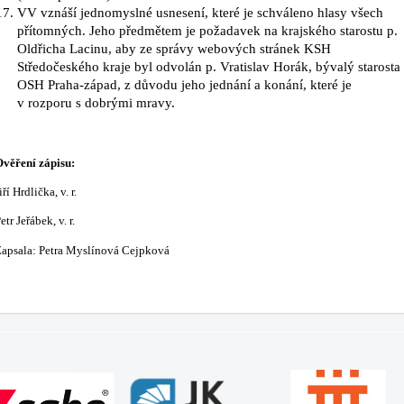
VV vznáší jednomyslné usnesení, které je schváleno hlasy všech
přítomných. Jeho předmětem je požadavek na krajského starostu p.
Oldřicha Lacinu, aby ze správy webových stránek KSH
Středočeského kraje byl odvolán p. Vratislav Horák, bývalý starosta
OSH Praha-západ, z důvodu jeho jednání a konání, které je
v rozporu s dobrými mravy.
věření zápisu:
iří Hrdlička, v. r.
etr Jeřábek, v. r.
apsala: Petra Myslínová Cejpková