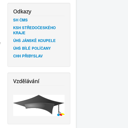
Odkazy
SH ČMS
KSH STŘEDOČESKÉHO
KRAJE
ÚHŠ JÁNSKĚ KOUPELE
e
ÚHŠ BÍLÉ POLÍČANY
CHH PŘIBYSLAV
Vzdělávání