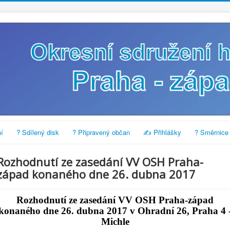
í
? Sdílený disk
? Připravený občan
✍️ Přihlášky
? Směrnice
Rozhodnutí ze zasedání VV OSH Praha-
západ konaného dne 26. dubna 2017
Rozhodnutí ze zasedání VV OSH Praha-západ
konaného dne 26. dubna 2017 v Ohradní 26, Praha 4 
Michle