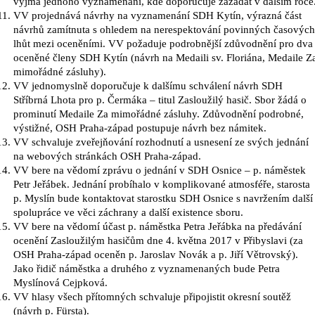
vyjma jednoho vyznamenání, kde doporučuje zažádat v dalším roce
VV projednává návrhy na vyznamenání SDH Kytín, výrazná část
návrhů zamítnuta s ohledem na nerespektování povinných časových
lhůt mezi oceněními. VV požaduje podrobnější zdůvodnění pro dva
oceněné členy SDH Kytín (návrh na Medaili sv. Floriána, Medaile Z
mimořádné zásluhy).
VV jednomyslně doporučuje k dalšímu schválení návrh SDH
Stříbrná Lhota pro p. Čermáka – titul Zasloužilý hasič. Sbor žádá o
prominutí Medaile Za mimořádné zásluhy. Zdůvodnění podrobné,
výstižné, OSH Praha-západ postupuje návrh bez námitek.
VV schvaluje zveřejňování rozhodnutí a usnesení ze svých jednání
na webových stránkách OSH Praha-západ.
VV bere na vědomí zprávu o jednání v SDH Osnice – p. náměstek
Petr Jeřábek. Jednání probíhalo v komplikované atmosféře, starosta
p. Myslín bude kontaktovat starostku SDH Osnice s navržením další
spolupráce ve věci záchrany a další existence sboru.
VV bere na vědomí účast p. náměstka Petra Jeřábka na předávání
ocenění Zasloužilým hasičům dne 4. května 2017 v Přibyslavi (za
OSH Praha-západ oceněn p. Jaroslav Novák a p. Jiří Větrovský).
Jako řidič náměstka a druhého z vyznamenaných bude Petra
Myslínová Cejpková.
VV hlasy všech přítomných schvaluje připojistit okresní soutěž
(návrh p. Fürsta).