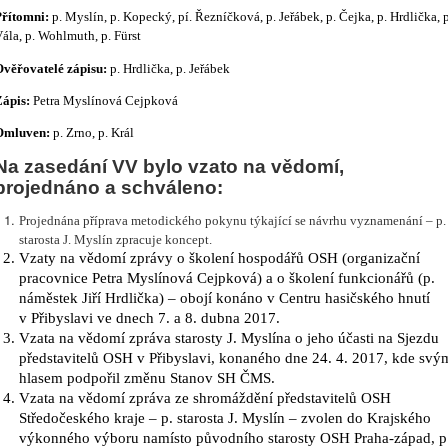
Přítomni:
p. Myslín, p. Kopecký, pí. Řezníčková, p. Jeřábek, p. Čejka, p. Hrdlička, p
ála, p. Wohlmuth, p. Fürst
Ověřovatelé zápisu:
p. Hrdlička, p. Jeřábek
Zápis:
Petra Myslínová Cejpková
Omluven:
p. Zrno, p. Král
Na zasedání VV bylo vzato na vědomí,
projednáno a schváleno:
Projednána příprava metodického pokynu týkající se návrhu vyznamenání – p.
starosta J. Myslín zpracuje koncept.
Vzaty na vědomí zprávy o školení hospodářů OSH (organizační
pracovnice Petra Myslínová Cejpková) a o školení funkcionářů (p.
náměstek Jiří Hrdlička) – obojí konáno v Centru hasičského hnutí
v Přibyslavi ve dnech 7. a 8. dubna 2017.
Vzata na vědomí zpráva starosty J. Myslína o jeho účasti na Sjezdu
představitelů OSH v Přibyslavi, konaného dne 24. 4. 2017, kde svý
hlasem podpořil změnu Stanov SH ČMS.
Vzata na vědomí zpráva ze shromáždění představitelů OSH
Středočeského kraje – p. starosta J. Myslín – zvolen do Krajského
výkonného výboru namísto původního starosty OSH Praha-západ, p