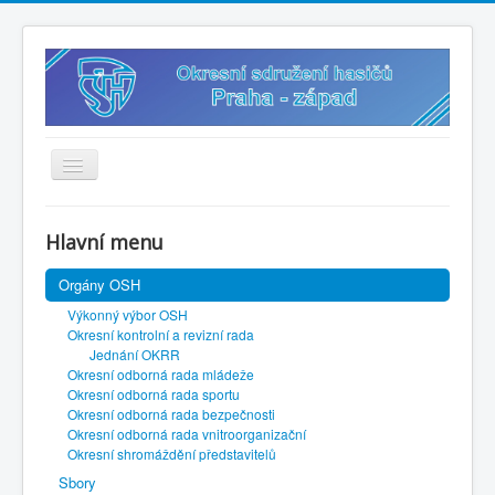
Úvodní stránka
Hlavní menu
Vybavení k zapůjčení
Orgány OSH
? Sdílený disk
Výkonný výbor OSH
? Připravený občan
Okresní kontrolní a revizní rada
Jednání OKRR
✍️ Přihlášky
Okresní odborná rada mládeže
Okresní odborná rada sportu
? Směrnice
Okresní odborná rada bezpečnosti
Okresní odborná rada vnitroorganizační
? Soutěže 2026
Okresní shromáždění představitelů
Sbory