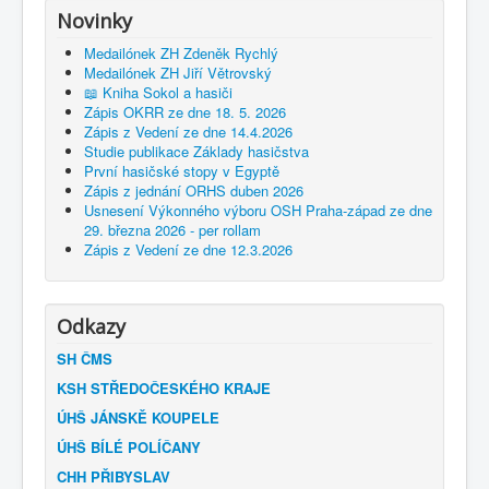
Novinky
Medailónek ZH Zdeněk Rychlý
Medailónek ZH Jiří Větrovský
📖 Kniha Sokol a hasiči
Zápis OKRR ze dne 18. 5. 2026
Zápis z Vedení ze dne 14.4.2026
Studie publikace Základy hasičstva
První hasičské stopy v Egyptě
Zápis z jednání ORHS duben 2026
Usnesení Výkonného výboru OSH Praha-západ ze dne
29. března 2026 - per rollam
Zápis z Vedení ze dne 12.3.2026
Odkazy
SH ČMS
KSH STŘEDOČESKÉHO KRAJE
ÚHŠ JÁNSKĚ KOUPELE
ÚHŠ BÍLÉ POLÍČANY
CHH PŘIBYSLAV