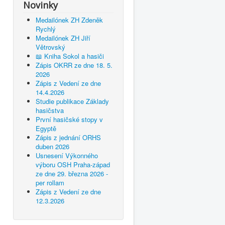
Novinky
Medailónek ZH Zdeněk
Rychlý
Medailónek ZH Jiří
Větrovský
📖 Kniha Sokol a hasiči
Zápis OKRR ze dne 18. 5.
2026
Zápis z Vedení ze dne
14.4.2026
Studie publikace Základy
hasičstva
První hasičské stopy v
Egyptě
Zápis z jednání ORHS
duben 2026
Usnesení Výkonného
výboru OSH Praha-západ
ze dne 29. března 2026 -
per rollam
Zápis z Vedení ze dne
12.3.2026