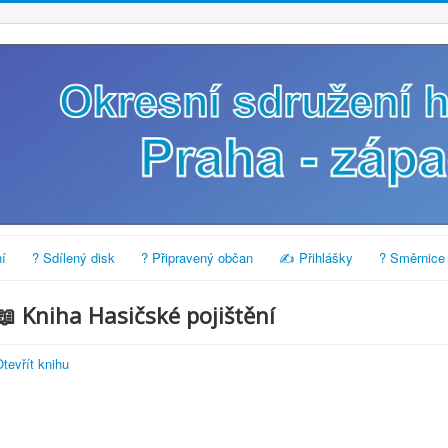
í
? Sdílený disk
? Připravený občan
✍️ Přihlášky
? Směrnice
📖 Kniha Hasičské pojištění
tevřít knihu