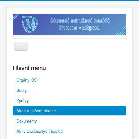
Úvodní stránka
Hlavní menu
Vybavení k zapůjčení
Orgány OSH
? Sdílený disk
Sbory
? Připravený občan
Zprávy
✍️ Přihlášky
Akce v našem okrese
? Směrnice
Dokumenty
? Soutěže 2026
Aktiv Zasloužilých hasičů