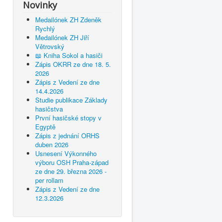
Novinky
Medailónek ZH Zdeněk
Rychlý
Medailónek ZH Jiří
Větrovský
📖 Kniha Sokol a hasiči
Zápis OKRR ze dne 18. 5.
2026
Zápis z Vedení ze dne
14.4.2026
Studie publikace Základy
hasičstva
První hasičské stopy v
Egyptě
Zápis z jednání ORHS
duben 2026
Usnesení Výkonného
výboru OSH Praha-západ
ze dne 29. března 2026 -
per rollam
Zápis z Vedení ze dne
12.3.2026