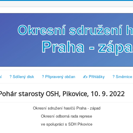
í
? Sdílený disk
? Připravený občan
✍️ Přihlášky
? Směrnice
Pohár starosty OSH, Pikovice, 10. 9. 2022
Okresní sdružení hasičů Praha - západ
Okresní odborná rada represe
ve spolupráci s SDH Pikovice